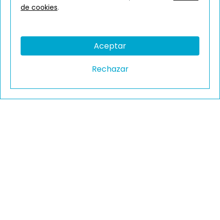
de cookies
.
Aceptar
Rechazar
Solicita Información
Llama Gratis
Tu pasión se encuentra aquí
Curso de Monitor de
Actividades con Soporte
Musical
+info